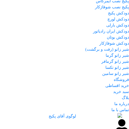
پکیج نصب ایمرگاس
پکیج نصب شوفاژکار
دودکش پکیج
دودکش لورچ
دودکش بارلی
دودکش ایران رادیاتور
دودکش بوتان
دودکش شوفاژکار
شیر زانو (رفت و برگشت)
شیر زانو گرما
شیر زانو گرمافر
شیر زانو تکسا
شیر زانو سامین
فروشگاه
خرید اقساطی
سبد خرید
بلاگ
درباره ما
تماس با ما