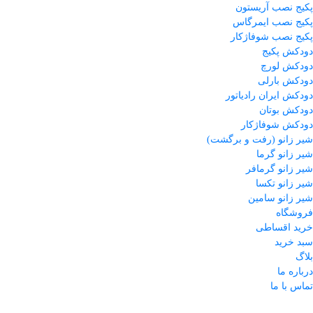
پکیج نصب آریستون
پکیج نصب ایمرگاس
پکیج نصب شوفاژکار
دودکش پکیج
دودکش لورچ
دودکش بارلی
دودکش ایران رادیاتور
دودکش بوتان
دودکش شوفاژکار
شیر زانو (رفت و برگشت)
شیر زانو گرما
شیر زانو گرمافر
شیر زانو تکسا
شیر زانو سامین
فروشگاه
خرید اقساطی
سبد خرید
بلاگ
درباره ما
تماس با ما