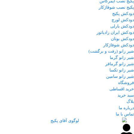
پکیج نصب ایمرگاس
پکیج نصب شوفاژکار
دودکش پکیج
دودکش لورچ
دودکش بارلی
دودکش ایران رادیاتور
دودکش بوتان
دودکش شوفاژکار
شیر زانو (رفت و برگشت)
شیر زانو گرما
شیر زانو گرمافر
شیر زانو تکسا
شیر زانو سامین
فروشگاه
خرید اقساطی
سبد خرید
بلاگ
درباره ما
تماس با ما