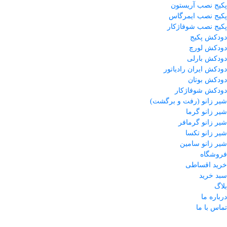
پکیج نصب آریستون
پکیج نصب ایمرگاس
پکیج نصب شوفاژکار
دودکش پکیج
دودکش لورچ
دودکش بارلی
دودکش ایران رادیاتور
دودکش بوتان
دودکش شوفاژکار
شیر زانو (رفت و برگشت)
شیر زانو گرما
شیر زانو گرمافر
شیر زانو تکسا
شیر زانو سامین
فروشگاه
خرید اقساطی
سبد خرید
بلاگ
درباره ما
تماس با ما