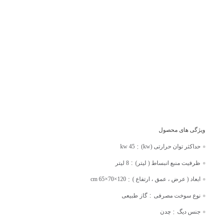
:
حداکثر توان حرارتی (kw)
45 kw
:
ظرفیت منبع انبساط ( لیتر)
8 لیتر
:
ابعاد ( عرض ، عمق ، ارتفاع )
120×70×65 cm
:
نوع سوخت مصرفی
گاز طبیعی
:
جنس دیگ
چدن