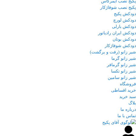
پکیج نصب ایمرگاس
پکیج نصب شوفاژکار
دودکش پکیج
دودکش لورچ
دودکش بارلی
دودکش ایران رادیاتور
دودکش بوتان
دودکش شوفاژکار
شیر زانو (رفت و برگشت)
شیر زانو گرما
شیر زانو گرمافر
شیر زانو تکسا
شیر زانو سامین
فروشگاه
خرید اقساطی
سبد خرید
بلاگ
درباره ما
تماس با ما