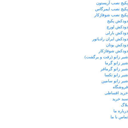
پکیج نصب آریستون
پکیج نصب ایمرگاس
پکیج نصب شوفاژکار
دودکش پکیج
دودکش لورچ
دودکش بارلی
دودکش ایران رادیاتور
دودکش بوتان
دودکش شوفاژکار
شیر زانو (رفت و برگشت)
شیر زانو گرما
شیر زانو گرمافر
شیر زانو تکسا
شیر زانو سامین
فروشگاه
خرید اقساطی
سبد خرید
بلاگ
درباره ما
تماس با ما