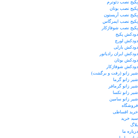
پکیج نصب دئوترم
پکیج نصب بوتان
پکیج نصب آریستون
پکیج نصب ایمرگاس
پکیج نصب شوفاژکار
دودکش پکیج
دودکش لورچ
دودکش بارلی
دودکش ایران رادیاتور
دودکش بوتان
دودکش شوفاژکار
شیر زانو (رفت و برگشت)
شیر زانو گرما
شیر زانو گرمافر
شیر زانو تکسا
شیر زانو سامین
فروشگاه
خرید اقساطی
سبد خرید
بلاگ
درباره ما
تماس با ما