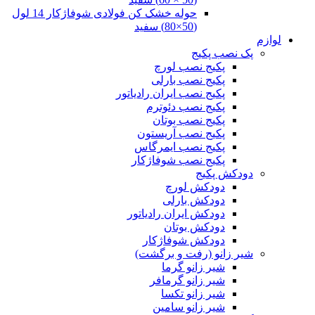
حوله خشک کن فولادی شوفاژکار 14 لول
(50×80) سفید
لوازم
پک نصب پکیج
پکیج نصب لورچ
پکیج نصب بارلی
پکیج نصب ایران رادیاتور
پکیج نصب دئوترم
پکیج نصب بوتان
پکیج نصب آریستون
پکیج نصب ایمرگاس
پکیج نصب شوفاژکار
دودکش پکیج
دودکش لورچ
دودکش بارلی
دودکش ایران رادیاتور
دودکش بوتان
دودکش شوفاژکار
شیر زانو (رفت و برگشت)
شیر زانو گرما
شیر زانو گرمافر
شیر زانو تکسا
شیر زانو سامین