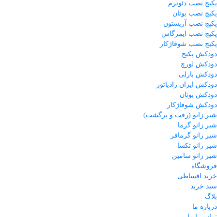
پکیج نصب دئوترم
پکیج نصب بوتان
پکیج نصب آریستون
پکیج نصب ایمرگاس
پکیج نصب شوفاژکار
دودکش پکیج
دودکش لورچ
دودکش بارلی
دودکش ایران رادیاتور
دودکش بوتان
دودکش شوفاژکار
شیر زانو (رفت و برگشت)
شیر زانو گرما
شیر زانو گرمافر
شیر زانو تکسا
شیر زانو سامین
فروشگاه
خرید اقساطی
سبد خرید
بلاگ
درباره ما
تماس با ما