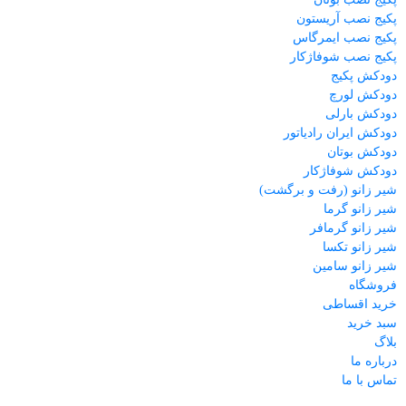
پکیج نصب آریستون
پکیج نصب ایمرگاس
پکیج نصب شوفاژکار
دودکش پکیج
دودکش لورچ
دودکش بارلی
دودکش ایران رادیاتور
دودکش بوتان
دودکش شوفاژکار
شیر زانو (رفت و برگشت)
شیر زانو گرما
شیر زانو گرمافر
شیر زانو تکسا
شیر زانو سامین
فروشگاه
خرید اقساطی
سبد خرید
بلاگ
درباره ما
تماس با ما