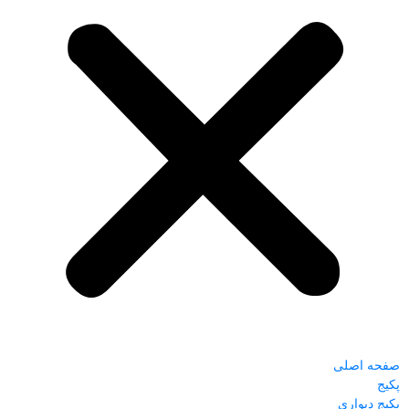
صفحه اصلی
پکیج
پکیج دیواری