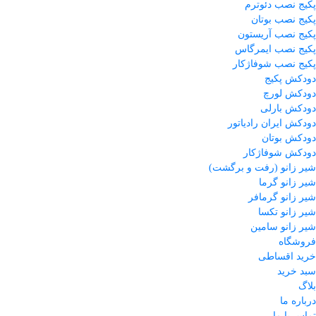
پکیج نصب دئوترم
پکیج نصب بوتان
پکیج نصب آریستون
پکیج نصب ایمرگاس
پکیج نصب شوفاژکار
دودکش پکیج
دودکش لورچ
دودکش بارلی
دودکش ایران رادیاتور
دودکش بوتان
دودکش شوفاژکار
شیر زانو (رفت و برگشت)
شیر زانو گرما
شیر زانو گرمافر
شیر زانو تکسا
شیر زانو سامین
فروشگاه
خرید اقساطی
سبد خرید
بلاگ
درباره ما
تماس با ما