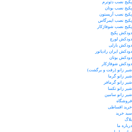
پکیج نصب دئوترم
پکیج نصب بوتان
پکیج نصب آریستون
پکیج نصب ایمرگاس
پکیج نصب شوفاژکار
دودکش پکیج
دودکش لورچ
دودکش بارلی
دودکش ایران رادیاتور
دودکش بوتان
دودکش شوفاژکار
شیر زانو (رفت و برگشت)
شیر زانو گرما
شیر زانو گرمافر
شیر زانو تکسا
شیر زانو سامین
فروشگاه
خرید اقساطی
سبد خرید
بلاگ
درباره ما
تماس با ما