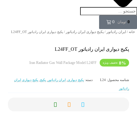
0
0
تومان
خانه
ایران رادیاتور
پکیج دیواری ایران رادیاتور
/
/
/ پکیج دیواری ایران رادیاتور L24FF_OT
پکیج دیواری ایران رادیاتور L24FF_OT
Iran Radiator Gas Wall Package Model L24FF
8%
شناسه محصول:
L24
دسته:
پکیج دیواری
,
ایران رادیاتور
,
پکیج
,
پکیج دیواری ایران
رادیاتور