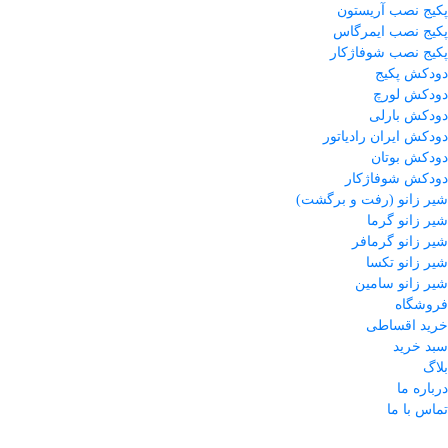
پکیج نصب آریستون
پکیج نصب ایمرگاس
پکیج نصب شوفاژکار
دودکش پکیج
دودکش لورچ
دودکش بارلی
دودکش ایران رادیاتور
دودکش بوتان
دودکش شوفاژکار
شیر زانو (رفت و برگشت)
شیر زانو گرما
شیر زانو گرمافر
شیر زانو تکسا
شیر زانو سامین
فروشگاه
خرید اقساطی
سبد خرید
بلاگ
درباره ما
تماس با ما