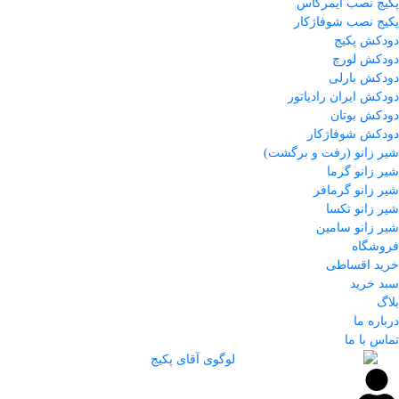
پکیج نصب ایمرگاس
پکیج نصب شوفاژکار
دودکش پکیج
دودکش لورچ
دودکش بارلی
دودکش ایران رادیاتور
دودکش بوتان
دودکش شوفاژکار
شیر زانو (رفت و برگشت)
شیر زانو گرما
شیر زانو گرمافر
شیر زانو تکسا
شیر زانو سامین
فروشگاه
خرید اقساطی
سبد خرید
بلاگ
درباره ما
تماس با ما