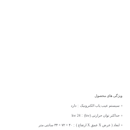
:
سیستم عیب یاب الکترونیک
دارد
:
حداکثر توان حرارتی (kw)
24 kw
:
ابعاد ( عرض X عمق X ارتفاع )
۴۰ × ۷۲ × ۳۴ سانتی متر