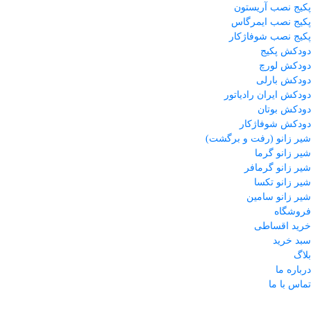
پکیج نصب آریستون
پکیج نصب ایمرگاس
پکیج نصب شوفاژکار
دودکش پکیج
دودکش لورچ
دودکش بارلی
دودکش ایران رادیاتور
دودکش بوتان
دودکش شوفاژکار
شیر زانو (رفت و برگشت)
شیر زانو گرما
شیر زانو گرمافر
شیر زانو تکسا
شیر زانو سامین
فروشگاه
خرید اقساطی
سبد خرید
بلاگ
درباره ما
تماس با ما