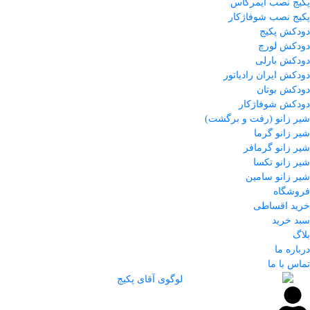
پکیج نصب ایمرگاس
پکیج نصب شوفاژکار
دودکش پکیج
دودکش لورچ
دودکش بارلی
دودکش ایران رادیاتور
دودکش بوتان
دودکش شوفاژکار
شیر زانو (رفت و برگشت)
شیر زانو گرما
شیر زانو گرمافر
شیر زانو تکسا
شیر زانو سامین
فروشگاه
خرید اقساطی
سبد خرید
بلاگ
درباره ما
تماس با ما