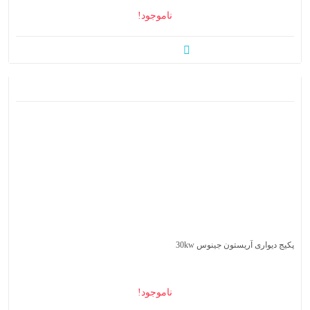
ناموجود!
پکیج دیواری آریستون جینوس 30kw
ناموجود!