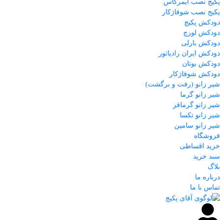
پکیج نصب ایمرگاس
پکیج نصب شوفاژکار
دودکش پکیج
دودکش لورچ
دودکش بارلی
دودکش ایران رادیاتور
دودکش بوتان
دودکش شوفاژکار
شیر زانو (رفت و برگشت)
شیر زانو گرما
شیر زانو گرمافر
شیر زانو تکسا
شیر زانو سامین
فروشگاه
خرید اقساطی
سبد خرید
بلاگ
درباره ما
تماس با ما