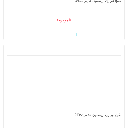
پکیج دیواری آریستون کاریز 24kw
ناموجود!
پکیج دیواری آریستون کلاس 24kw