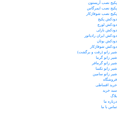
پکیج نصب آریستون
پکیج نصب ایمرگاس
پکیج نصب شوفاژکار
دودکش پکیج
دودکش لورچ
دودکش بارلی
دودکش ایران رادیاتور
دودکش بوتان
دودکش شوفاژکار
شیر زانو (رفت و برگشت)
شیر زانو گرما
شیر زانو گرمافر
شیر زانو تکسا
شیر زانو سامین
فروشگاه
خرید اقساطی
سبد خرید
بلاگ
درباره ما
تماس با ما