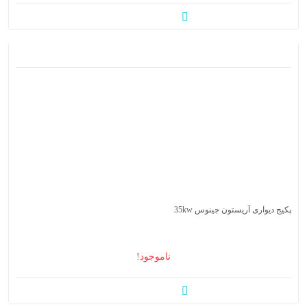
پکیج دیواری آریستون جینوس 35kw
ناموجود!