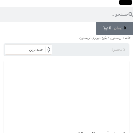
0
0
تومان
خانه
اریستون
/
/ پکیج دیواری اریستون
5 محصول