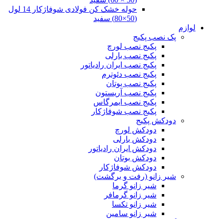
حوله خشک کن فولادی شوفاژکار 14 لول
(50×80) سفید
لوازم
پک نصب پکیج
پکیج نصب لورچ
پکیج نصب بارلی
پکیج نصب ایران رادیاتور
پکیج نصب دئوترم
پکیج نصب بوتان
پکیج نصب آریستون
پکیج نصب ایمرگاس
پکیج نصب شوفاژکار
دودکش پکیج
دودکش لورچ
دودکش بارلی
دودکش ایران رادیاتور
دودکش بوتان
دودکش شوفاژکار
شیر زانو (رفت و برگشت)
شیر زانو گرما
شیر زانو گرمافر
شیر زانو تکسا
شیر زانو سامین