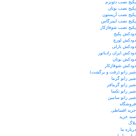
پکیج نصب دئوترم
پکیج نصب بوتان
پکیج نصب آریستون
پکیج نصب ایمرگاس
پکیج نصب شوفاژکار
دودکش پکیج
دودکش لورچ
دودکش بارلی
دودکش ایران رادیاتور
دودکش بوتان
دودکش شوفاژکار
شیر زانو (رفت و برگشت)
شیر زانو گرما
شیر زانو گرمافر
شیر زانو تکسا
شیر زانو سامین
فروشگاه
خرید اقساطی
سبد خرید
بلاگ
درباره ما
تماس با ما