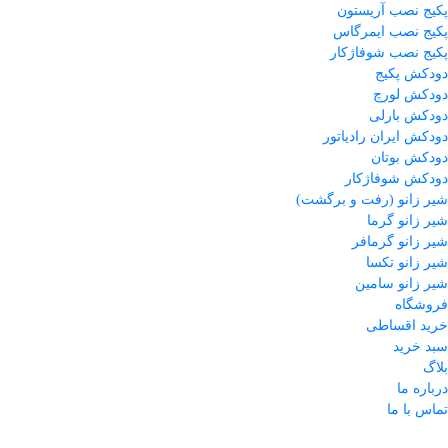
پکیج نصب آریستون
پکیج نصب ایمرگاس
پکیج نصب شوفاژکار
دودکش پکیج
دودکش لورچ
دودکش بارلی
دودکش ایران رادیاتور
دودکش بوتان
دودکش شوفاژکار
شیر زانو (رفت و برگشت)
شیر زانو گرما
شیر زانو گرمافر
شیر زانو تکسا
شیر زانو سامین
فروشگاه
خرید اقساطی
سبد خرید
بلاگ
درباره ما
تماس با ما