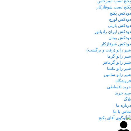
پکیج نصب ایمرگاس
پکیج نصب شوفاژکار
دودکش پکیج
دودکش لورچ
دودکش بارلی
دودکش ایران رادیاتور
دودکش بوتان
دودکش شوفاژکار
شیر زانو (رفت و برگشت)
شیر زانو گرما
شیر زانو گرمافر
شیر زانو تکسا
شیر زانو سامین
فروشگاه
خرید اقساطی
سبد خرید
بلاگ
درباره ما
تماس با ما