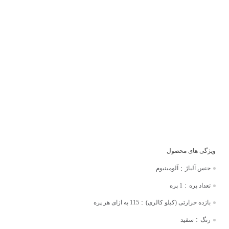
:
جنس آلیاژ
آلومینیوم
:
تعداد پره
1 پره
:
بازده حرارتی (کیلو کالری)
115 به ازای هر پره
:
رنگ
سفید