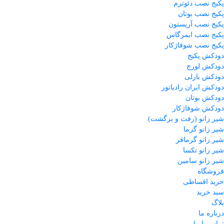
پکیج نصب دئوترم
پکیج نصب بوتان
پکیج نصب آریستون
پکیج نصب ایمرگاس
پکیج نصب شوفاژکار
دودکش پکیج
دودکش لورچ
دودکش بارلی
دودکش ایران رادیاتور
دودکش بوتان
دودکش شوفاژکار
شیر زانو (رفت و برگشت)
شیر زانو گرما
شیر زانو گرمافر
شیر زانو تکسا
شیر زانو سامین
فروشگاه
خرید اقساطی
سبد خرید
بلاگ
درباره ما
تماس با ما